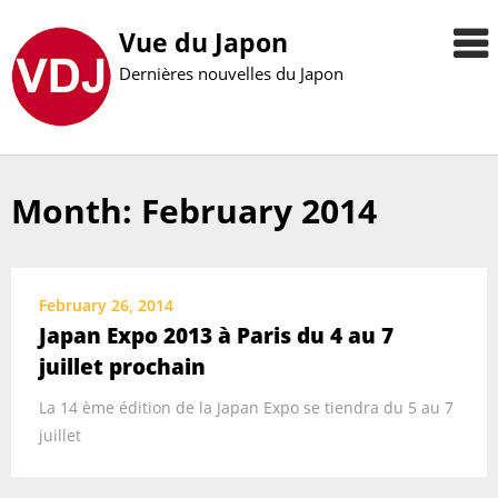
Vue du Japon
Dernières nouvelles du Japon
Month: February 2014
Skip
to
content
February 26, 2014
Japan Expo 2013 à Paris du 4 au 7
juillet prochain
La 14 ème édition de la Japan Expo se tiendra du 5 au 7
juillet